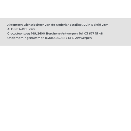
Algemeen Dienstbeheer van de Nederlandstalige AA in België vzw
ALDINEA-BEL vzw
Grotesteenweg 149, 2600 Berchem-Antwerpen Tel. 03 677 15 48
Ondernemingsnummer: 0408.326.052 / RPR Antwerpen