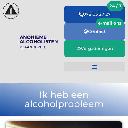
078 05 27 27
Contact
ANONIEME
ALCOHOLISTEN
VLAANDEREN
Vergaderingen
Ik heb een
alcoholprobleem