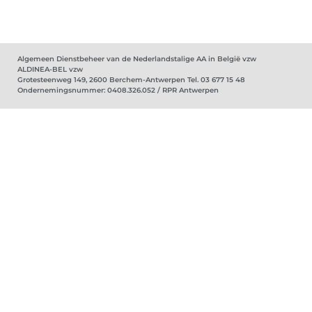
Algemeen Dienstbeheer van de Nederlandstalige AA in België vzw
ALDINEA-BEL vzw
Grotesteenweg 149, 2600 Berchem-Antwerpen Tel. 03 677 15 48
Ondernemingsnummer: 0408.326.052 / RPR Antwerpen